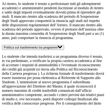
Al rientro, lo studente è tenuto a perfezionare tutti gli adempimenti
accademici e amministrativi pendenti (iscrizione al modulo di rientro
e saldo degli importi eventualmente dovuti) prima di riprendere gli
studi. Il mancato rientro alla scadenza del periodo di Sospensione
degli Studi approvato comporterà la rinuncia agli studi nel rispetto
delle disposizioni regolamentari dell’Ateneo. Il mancato rientro alla
scadenza del periodo approvato, ovvero il protrarsi dell’assenza oltre
la durata massima consentita di Sospensione degli Studi pari a un (1)
anno, può comportare la rinuncia al programma.
Politica sul trasferimento tra programmi
Lo studente che intenda trasferirsi a un programma diverso è tenuto,
in via preliminare, a verificare la propria carriera accademica al fine
di accertare i requisiti di ammissibilità e l'eventuale riconoscimento
dei crediti già acquisiti (si rinvia alla Politica sul Riconoscimento
della Carriera pregressa ). La richiesta formale di trasferimento dovrà
essere trasmessa per posta elettronica al Referente di Supporto allo
Studente. L'ammissione al nuovo programma è subordinata
all'approvazione del Direttore del Master, il quale riconoscerà il
numero massimo di crediti trasferibili comunicati dall’ufficio
amministrativo competente, secondo i criteri previsti dai relativi piani
di studio e, ove necessario, potrà disporre colloqui finalizzati alla
verifica delle conoscenze pregresse. Per il conseguimento del titolo