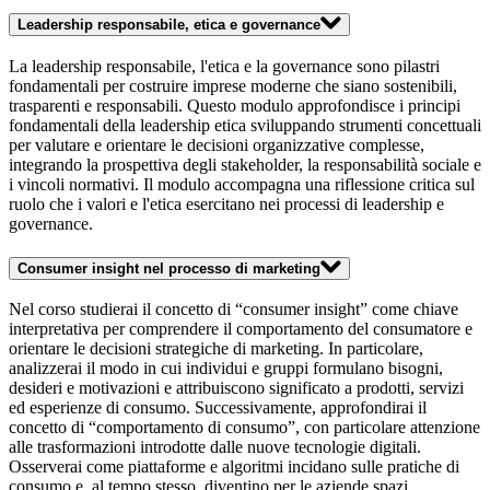
Leadership responsabile, etica e governance
La leadership responsabile, l'etica e la governance sono pilastri
fondamentali per costruire imprese moderne che siano sostenibili,
trasparenti e responsabili. Questo modulo approfondisce i principi
fondamentali della leadership etica sviluppando strumenti concettuali
per valutare e orientare le decisioni organizzative complesse,
integrando la prospettiva degli stakeholder, la responsabilità sociale e
i vincoli normativi. Il modulo accompagna una riflessione critica sul
ruolo che i valori e l'etica esercitano nei processi di leadership e
governance.
Consumer insight nel processo di marketing
Nel corso studierai il concetto di “consumer insight” come chiave
interpretativa per comprendere il comportamento del consumatore e
orientare le decisioni strategiche di marketing. In particolare,
analizzerai il modo in cui individui e gruppi formulano bisogni,
desideri e motivazioni e attribuiscono significato a prodotti, servizi
ed esperienze di consumo. Successivamente, approfondirai il
concetto di “comportamento di consumo”, con particolare attenzione
alle trasformazioni introdotte dalle nuove tecnologie digitali.
Osserverai come piattaforme e algoritmi incidano sulle pratiche di
consumo e, al tempo stesso, diventino per le aziende spazi